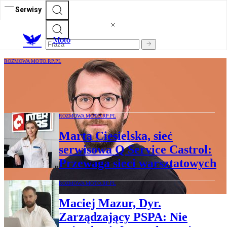
Serwisy
M
oto
ROZMOWA MOTO.RP.PL
Robin Švaříček, CEO HoppyGo: Polacy
chcą i potrafią się dzielić
ROZMOWA MOTO.RP.PL
Marta Ciesielska, sieć
serwisowa Q Service Castrol:
Przewaga sieci warsztatowych
ROZMOWA MOTO.RP.PL
Maciej Mazur, Dyr.
Zarządzający PSPA: Nie