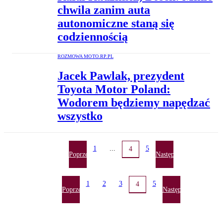
chwila zanim auta
autonomiczne staną się
codziennością
ROZMOWA MOTO.RP.PL
Jacek Pawlak, prezydent
Toyota Motor Poland:
Wodorem będziemy napędzać
wszystko
1
...
5
4
Poprzednia
Następna
1
2
3
5
4
Poprzednia
Następna