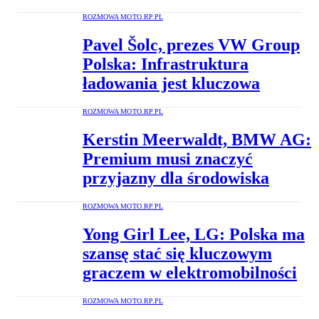
ROZMOWA MOTO.RP.PL
Pavel Šolc, prezes VW Group
Polska: Infrastruktura
ładowania jest kluczowa
ROZMOWA MOTO.RP.PL
Kerstin Meerwaldt, BMW AG:
Premium musi znaczyć
przyjazny dla środowiska
ROZMOWA MOTO.RP.PL
Yong Girl Lee, LG: Polska ma
szansę stać się kluczowym
graczem w elektromobilności
ROZMOWA MOTO.RP.PL