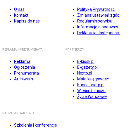
O nas
Polityka Prywatności
Kontakt
Zmiana ustawień zgód
Napisz do nas
Regulamin serwisu
Informacje o nadawcy
Deklaracja dostępności
REKLAMA I PRENUMERATA
PARTNERZY
Reklama
E-kiosk.pl
Ogłoszenia
E-gazety.pl
Prenumerata
Nexto.pl
Archiwum
Mała księgowość
Kancelarierp.pl
Wieści Rolnicze
Życie Warszawy
NASZE WYDARZENIA
Szkolenia i konferencje