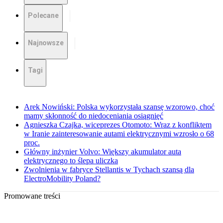
Polecane
Najnowsze
Tagi
Arek Nowiński: Polska wykorzystała szansę wzorowo, choć
mamy skłonność do niedoceniania osiągnięć
Agnieszka Czajka, wiceprezes Otomoto: Wraz z konfliktem
w Iranie zainteresowanie autami elektrycznymi wzrosło o 68
proc.
Główny inżynier Volvo: Większy akumulator auta
elektrycznego to ślepa uliczka
Zwolnienia w fabryce Stellantis w Tychach szansą dla
ElectroMobility Poland?
Promowane treści