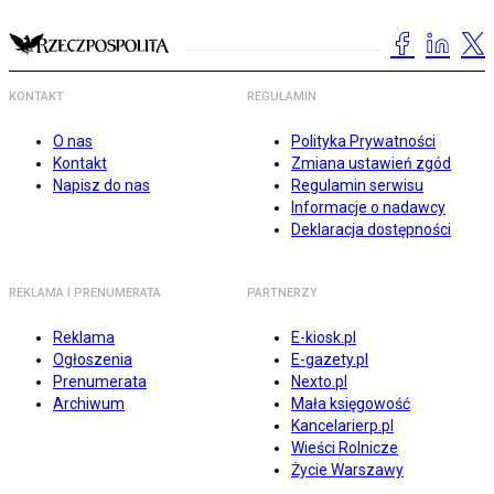
KONTAKT
REGULAMIN
O nas
Polityka Prywatności
Kontakt
Zmiana ustawień zgód
Napisz do nas
Regulamin serwisu
Informacje o nadawcy
Deklaracja dostępności
REKLAMA I PRENUMERATA
PARTNERZY
Reklama
E-kiosk.pl
Ogłoszenia
E-gazety.pl
Prenumerata
Nexto.pl
Archiwum
Mała księgowość
Kancelarierp.pl
Wieści Rolnicze
Życie Warszawy