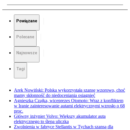
Powiązane
Polecane
Najnowsze
Tagi
Arek Nowiński: Polska wykorzystała szansę wzorowo, choć
mamy skłonność do niedoceniania osiągnięć
Agnieszka Czajka, wiceprezes Otomoto: Wraz z konfliktem
w Iranie zainteresowanie autami elektrycznymi wzrosło o 68
proc.
Główny inżynier Volvo: Większy akumulator auta
elektrycznego to ślepa uliczka
Zwolnienia w fabryce Stellantis w Tychach szansą dla