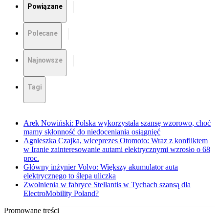
Powiązane
Polecane
Najnowsze
Tagi
Arek Nowiński: Polska wykorzystała szansę wzorowo, choć
mamy skłonność do niedoceniania osiągnięć
Agnieszka Czajka, wiceprezes Otomoto: Wraz z konfliktem
w Iranie zainteresowanie autami elektrycznymi wzrosło o 68
proc.
Główny inżynier Volvo: Większy akumulator auta
elektrycznego to ślepa uliczka
Zwolnienia w fabryce Stellantis w Tychach szansą dla
ElectroMobility Poland?
Promowane treści