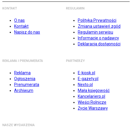
KONTAKT
REGULAMIN
O nas
Polityka Prywatności
Kontakt
Zmiana ustawień zgód
Napisz do nas
Regulamin serwisu
Informacje o nadawcy
Deklaracja dostępności
REKLAMA I PRENUMERATA
PARTNERZY
Reklama
E-kiosk.pl
Ogłoszenia
E-gazety.pl
Prenumerata
Nexto.pl
Archiwum
Mała księgowość
Kancelarierp.pl
Wieści Rolnicze
Życie Warszawy
NASZE WYDARZENIA