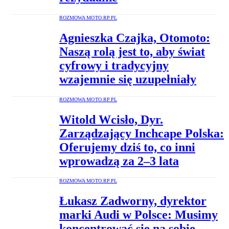
ROZMOWA MOTO.RP.PL
Agnieszka Czajka, Otomoto:
Naszą rolą jest to, aby świat
cyfrowy i tradycyjny
wzajemnie się uzupełniały
ROZMOWA MOTO.RP.PL
Witold Wcisło, Dyr.
Zarządzający Inchcape Polska:
Oferujemy dziś to, co inni
wprowadzą za 2–3 lata
ROZMOWA MOTO.RP.PL
Łukasz Zadworny, dyrektor
marki Audi w Polsce: Musimy
koncentrować się na sobie