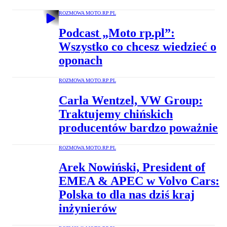
ROZMOWA MOTO.RP.PL
Podcast „Moto rp.pl”:
Wszystko co chcesz wiedzieć o
oponach
ROZMOWA MOTO.RP.PL
Carla Wentzel, VW Group:
Traktujemy chińskich
producentów bardzo poważnie
ROZMOWA MOTO.RP.PL
Arek Nowiński, President of
EMEA & APEC w Volvo Cars:
Polska to dla nas dziś kraj
inżynierów