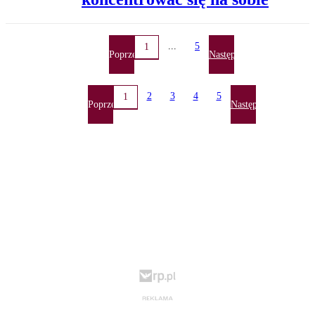
...
5
1
Poprzednia
Następna
2
3
4
5
1
Poprzednia
Następna