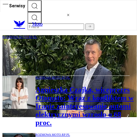
Serwisy
M
oto
ROZMOWA MOTO.RP.PL
Arek Nowiński: Polska wykorzystała
szansę wzorowo, choć mamy skłonność do
niedoceniania osiągnięć
ROZMOWA MOTO.RP.PL
Agnieszka Czajka, wiceprezes
Otomoto: Wraz z konfliktem w
Iranie zainteresowanie autami
elektrycznymi wzrosło o 68
proc.
ROZMOWA MOTO.RP.PL