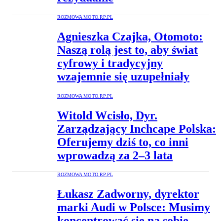
ROZMOWA MOTO.RP.PL
Agnieszka Czajka, Otomoto:
Naszą rolą jest to, aby świat
cyfrowy i tradycyjny
wzajemnie się uzupełniały
ROZMOWA MOTO.RP.PL
Witold Wcisło, Dyr.
Zarządzający Inchcape Polska:
Oferujemy dziś to, co inni
wprowadzą za 2–3 lata
ROZMOWA MOTO.RP.PL
Łukasz Zadworny, dyrektor
marki Audi w Polsce: Musimy
koncentrować się na sobie