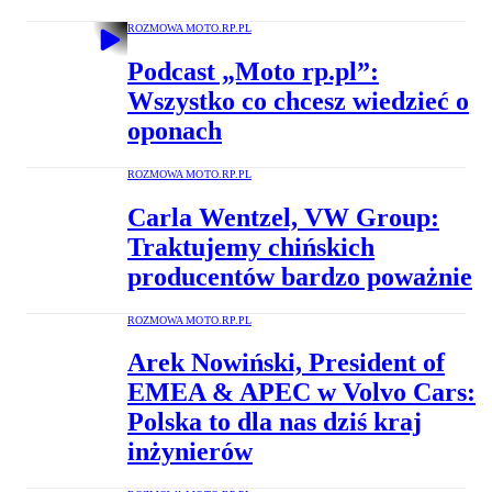
ROZMOWA MOTO.RP.PL
Podcast „Moto rp.pl”:
Wszystko co chcesz wiedzieć o
oponach
ROZMOWA MOTO.RP.PL
Carla Wentzel, VW Group:
Traktujemy chińskich
producentów bardzo poważnie
ROZMOWA MOTO.RP.PL
Arek Nowiński, President of
EMEA & APEC w Volvo Cars:
Polska to dla nas dziś kraj
inżynierów