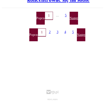
...
5
1
Poprzednia
Następna
2
3
4
5
1
Poprzednia
Następna