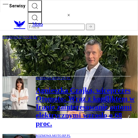
Serwisy
M
oto
ROZMOWA MOTO.RP.PL
Arek Nowiński: Polska wykorzystała
szansę wzorowo, choć mamy skłonność do
niedoceniania osiągnięć
ROZMOWA MOTO.RP.PL
Agnieszka Czajka, wiceprezes
Otomoto: Wraz z konfliktem w
Iranie zainteresowanie autami
elektrycznymi wzrosło o 68
proc.
ROZMOWA MOTO.RP.PL