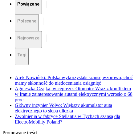
Powiązane
Polecane
Najnowsze
Tagi
Arek Nowiński: Polska wykorzystała szansę wzorowo, choć
mamy skłonność do niedoceniania osiągnięć
Agnieszka Czajka, wiceprezes Otomoto: Wraz z konfliktem
w Iranie zainteresowanie autami elektrycznymi wzrosło o 68
proc.
Główny inżynier Volvo: Większy akumulator auta
elektrycznego to ślepa uliczka
Zwolnienia w fabryce Stellantis w Tychach szansą dla
ElectroMobility Poland?
Promowane treści