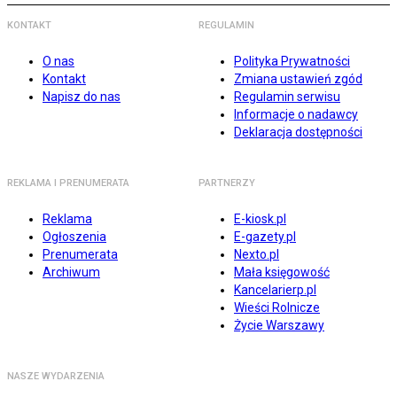
KONTAKT
REGULAMIN
O nas
Polityka Prywatności
Kontakt
Zmiana ustawień zgód
Napisz do nas
Regulamin serwisu
Informacje o nadawcy
Deklaracja dostępności
REKLAMA I PRENUMERATA
PARTNERZY
Reklama
E-kiosk.pl
Ogłoszenia
E-gazety.pl
Prenumerata
Nexto.pl
Archiwum
Mała księgowość
Kancelarierp.pl
Wieści Rolnicze
Życie Warszawy
NASZE WYDARZENIA