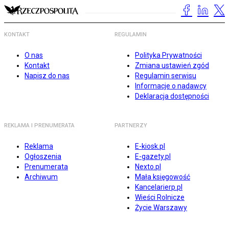
KONTAKT
REGULAMIN
O nas
Polityka Prywatności
Kontakt
Zmiana ustawień zgód
Napisz do nas
Regulamin serwisu
Informacje o nadawcy
Deklaracja dostępności
REKLAMA I PRENUMERATA
PARTNERZY
Reklama
E-kiosk.pl
Ogłoszenia
E-gazety.pl
Prenumerata
Nexto.pl
Archiwum
Mała księgowość
Kancelarierp.pl
Wieści Rolnicze
Życie Warszawy