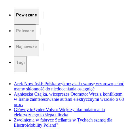
Powiązane
Polecane
Najnowsze
Tagi
Arek Nowiński: Polska wykorzystała szansę wzorowo, choć
mamy skłonność do niedoceniania osiągnięć
Agnieszka Czajka, wiceprezes Otomoto: Wraz z konfliktem
w Iranie zainteresowanie autami elektrycznymi wzrosło o 68
proc.
Główny inżynier Volvo: Większy akumulator auta
elektrycznego to ślepa uliczka
Zwolnienia w fabryce Stellantis w Tychach szansą dla
ElectroMobility Poland?