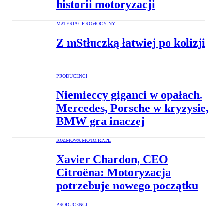
historii motoryzacji
MATERIAŁ PROMOCYJNY
Z mStłuczką łatwiej po kolizji
PRODUCENCI
Niemieccy giganci w opałach.
Mercedes, Porsche w kryzysie,
BMW gra inaczej
ROZMOWA MOTO.RP.PL
Xavier Chardon, CEO
Citroëna: Motoryzacja
potrzebuje nowego początku
PRODUCENCI