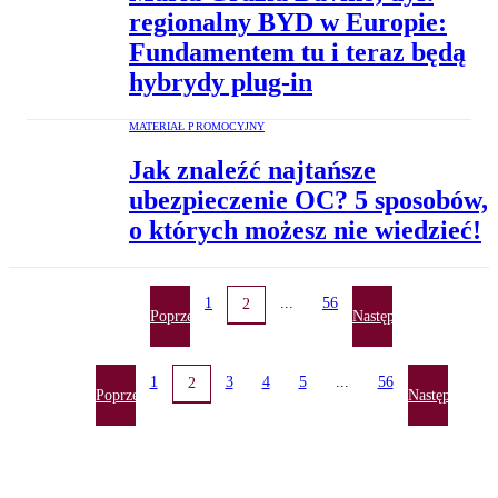
regionalny BYD w Europie:
Fundamentem tu i teraz będą
hybrydy plug-in
MATERIAŁ PROMOCYJNY
Jak znaleźć najtańsze
ubezpieczenie OC? 5 sposobów,
o których możesz nie wiedzieć!
1
...
56
2
Poprzednia
Następna
1
3
4
5
...
56
2
Poprzednia
Następna