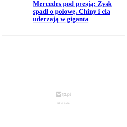
Mercedes pod presją: Zysk
spadł o połowę. Chiny i cła
uderzają w giganta