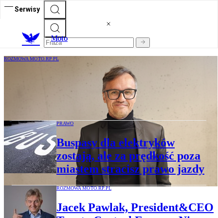
Serwisy
M
oto
ROZMOWA MOTO.RP.PL
Adam Bazydlo, szef strategii designu:
Powrót do przycisków i era sztucznej
inteligencji
PRAWO
Buspasy dla elektryków
zostają, ale za prędkość poza
miastem stracisz prawo jazdy
ROZMOWA MOTO.RP.PL
Jacek Pawlak, President&CEO