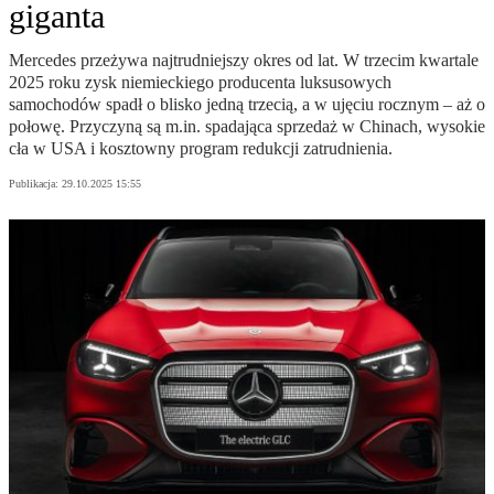
giganta
Mercedes przeżywa najtrudniejszy okres od lat. W trzecim kwartale
2025 roku zysk niemieckiego producenta luksusowych
samochodów spadł o blisko jedną trzecią, a w ujęciu rocznym – aż o
połowę. Przyczyną są m.in. spadająca sprzedaż w Chinach, wysokie
cła w USA i kosztowny program redukcji zatrudnienia.
Publikacja:
29.10.2025 15:55