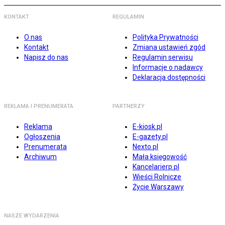
KONTAKT
REGULAMIN
O nas
Polityka Prywatności
Kontakt
Zmiana ustawień zgód
Napisz do nas
Regulamin serwisu
Informacje o nadawcy
Deklaracja dostępności
REKLAMA I PRENUMERATA
PARTNERZY
Reklama
E-kiosk.pl
Ogłoszenia
E-gazety.pl
Prenumerata
Nexto.pl
Archiwum
Mała księgowość
Kancelarierp.pl
Wieści Rolnicze
Życie Warszawy
NASZE WYDARZENIA