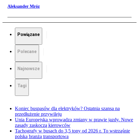
Aleksander Mróz
Powiązane
Polecane
Najnowsze
Tagi
Koniec buspasów dla elektryków? Ostatnia szansa na
przedłużenie przywileju
Unia Europejska wprowadza zmiany w prawie jazdy. Nowe
zasady zaskoczą kierowców
Tachografy w busach do 3,5 tony od 2026 r. To wstrząśnie
polską branżą transportową