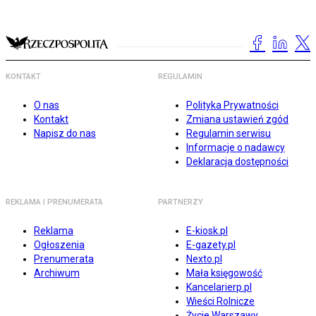
KONTAKT
REGULAMIN
O nas
Polityka Prywatności
Kontakt
Zmiana ustawień zgód
Napisz do nas
Regulamin serwisu
Informacje o nadawcy
Deklaracja dostępności
REKLAMA I PRENUMERATA
PARTNERZY
Reklama
E-kiosk.pl
Ogłoszenia
E-gazety.pl
Prenumerata
Nexto.pl
Archiwum
Mała księgowość
Kancelarierp.pl
Wieści Rolnicze
Życie Warszawy