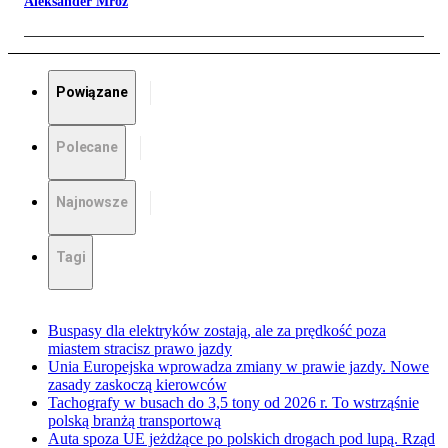
Aleksander Mróz
Powiązane
Polecane
Najnowsze
Tagi
Buspasy dla elektryków zostają, ale za prędkość poza
miastem stracisz prawo jazdy
Unia Europejska wprowadza zmiany w prawie jazdy. Nowe
zasady zaskoczą kierowców
Tachografy w busach do 3,5 tony od 2026 r. To wstrząśnie
polską branżą transportową
Auta spoza UE jeżdżące po polskich drogach pod lupą. Rząd