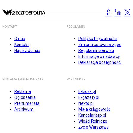
KONTAKT
REGULAMIN
O nas
Polityka Prywatności
Kontakt
Zmiana ustawień zgód
Napisz do nas
Regulamin serwisu
Informacje o nadawcy
Deklaracja dostępności
REKLAMA I PRENUMERATA
PARTNERZY
Reklama
E-kiosk.pl
Ogłoszenia
E-gazety.pl
Prenumerata
Nexto.pl
Archiwum
Mała księgowość
Kancelarierp.pl
Wieści Rolnicze
Życie Warszawy