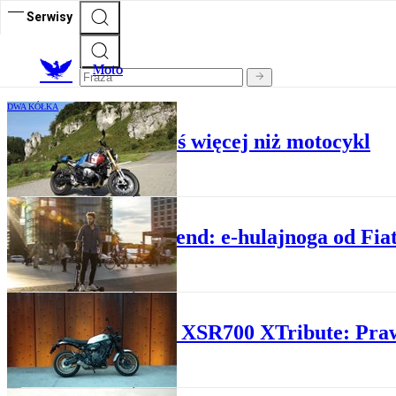
Serwisy
M
oto
DWA KÓŁKA
BMW R nineT: Coś więcej niż motocykl
DWA KÓŁKA
Nowy trend: e-hulajnoga od Fiat
DWA KÓŁKA
Yamaha XSR700 XTribute: Praw
DWA KÓŁKA