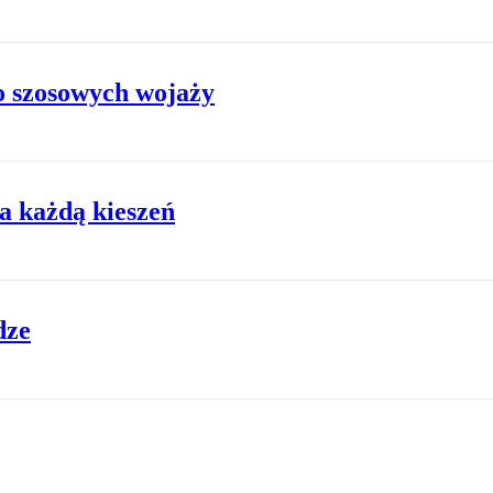
o szosowych wojaży
 każdą kieszeń
dze