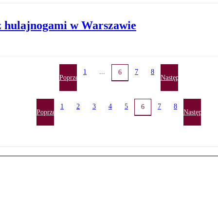
a z hulajnogami w Warszawie
1
...
7
8
6
Poprzednia
Następna
1
2
3
4
5
7
8
6
Poprzednia
Następna