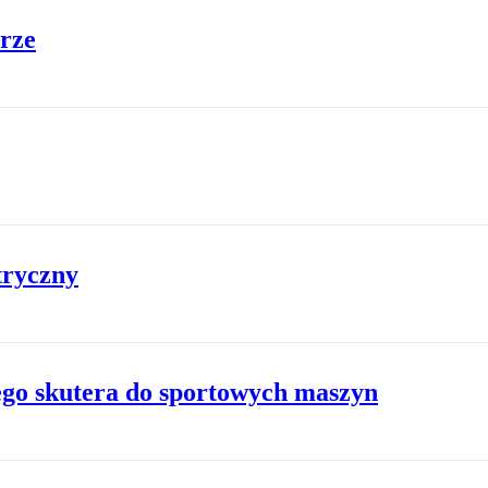
rze
tryczny
ego skutera do sportowych maszyn