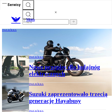
Serwisy
M
oto
DWA KÓŁKA
Już niedługo pojawią się motocykle w
abonamencie
DWA KÓŁKA
Nowe przepisy dla hulajnóg
elektrycznych
DWA KÓŁKA
Suzuki zaprezentowało trzecią
generację Hayabusy
DWA KÓŁKA