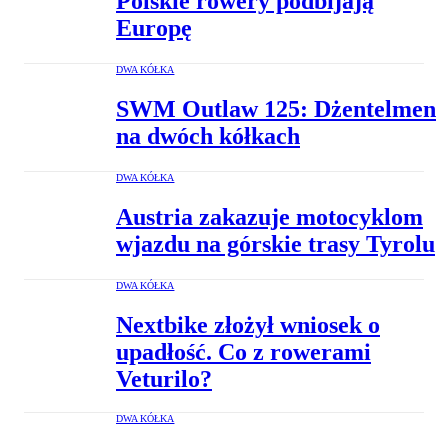
Polskie rowery podbijają
Europę
DWA KÓŁKA
SWM Outlaw 125: Dżentelmen
na dwóch kółkach
DWA KÓŁKA
Austria zakazuje motocyklom
wjazdu na górskie trasy Tyrolu
DWA KÓŁKA
Nextbike złożył wniosek o
upadłość. Co z rowerami
Veturilo?
DWA KÓŁKA