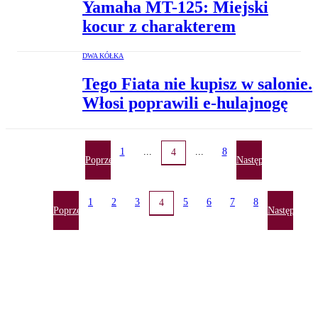
Yamaha MT-125: Miejski
kocur z charakterem
DWA KÓŁKA
Tego Fiata nie kupisz w salonie.
Włosi poprawili e-hulajnogę
1
...
...
8
4
Poprzednia
Następna
1
2
3
5
6
7
8
4
Poprzednia
Następna