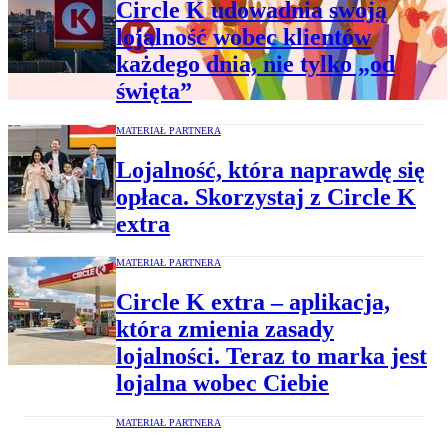
Circle K udowadnia swoją
lojalność wobec klientów
każdego dnia, nie tylko „od
święta”
MATERIAŁ PARTNERA
Lojalność, która naprawdę się
opłaca. Skorzystaj z Circle K
extra
MATERIAŁ PARTNERA
Circle K extra – aplikacja,
która zmienia zasady
lojalności. Teraz to marka jest
lojalna wobec Ciebie
MATERIAŁ PARTNERA