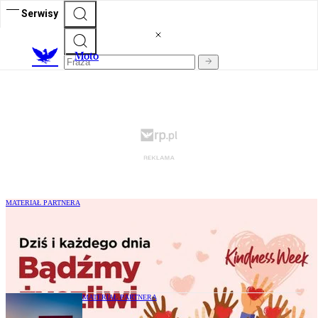
Serwisy
M
oto
MATERIAŁ PARTNERA
Życzliwość ma realną moc. W Circle K
trwa Kindness Week - sieć zaprasza do
wspólnego świętowania
MATERIAŁ PARTNERA