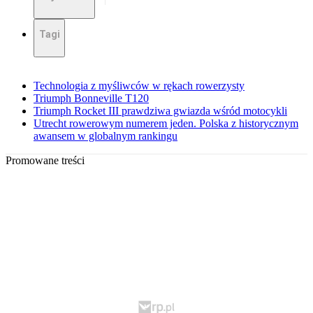
Tagi
Technologia z myśliwców w rękach rowerzysty
Triumph Bonneville T120
Triumph Rocket III prawdziwa gwiazda wśród motocykli
Utrecht rowerowym numerem jeden. Polska z historycznym
awansem w globalnym rankingu
Promowane treści