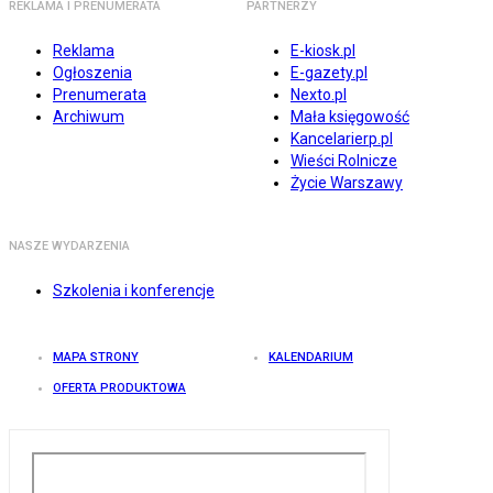
REKLAMA I PRENUMERATA
PARTNERZY
Reklama
E-kiosk.pl
Ogłoszenia
E-gazety.pl
Prenumerata
Nexto.pl
Archiwum
Mała księgowość
Kancelarierp.pl
Wieści Rolnicze
Życie Warszawy
NASZE WYDARZENIA
Szkolenia i konferencje
MAPA STRONY
KALENDARIUM
OFERTA PRODUKTOWA