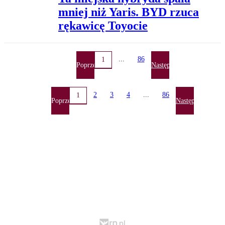
mniej niż Yaris. BYD rzuca
rękawicę Toyocie
...
86
1
Poprzednia
Następna
2
3
4
...
86
1
Poprzednia
Następna