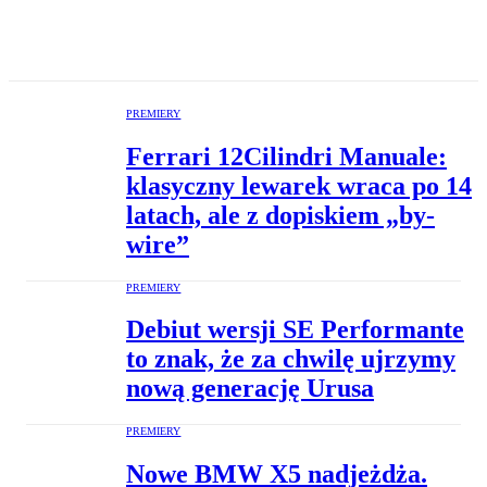
PREMIERY
Ferrari 12Cilindri Manuale:
klasyczny lewarek wraca po 14
latach, ale z dopiskiem „by-
wire”
PREMIERY
Debiut wersji SE Performante
to znak, że za chwilę ujrzymy
nową generację Urusa
PREMIERY
Nowe BMW X5 nadjeżdża.