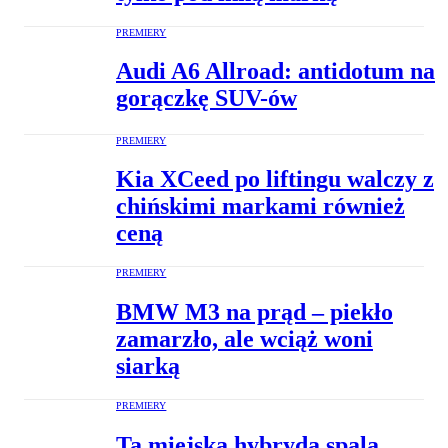
PREMIERY
Audi A6 Allroad: antidotum na
gorączkę SUV-ów
PREMIERY
Kia XCeed po liftingu walczy z
chińskimi markami również
ceną
PREMIERY
BMW M3 na prąd – piekło
zamarzło, ale wciąż woni
siarką
PREMIERY
Ta miejska hybryda spala