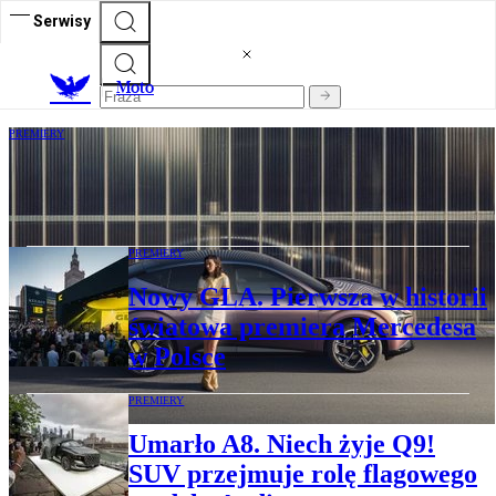
Serwisy
M
oto
PREMIERY
XPENG L03. Zaprojektował go człowiek,
którego Chińczycy podkupili Ferrari
PREMIERY
Nowy GLA. Pierwsza w historii
światowa premiera Mercedesa
w Polsce
PREMIERY
Umarło A8. Niech żyje Q9!
SUV przejmuje rolę flagowego