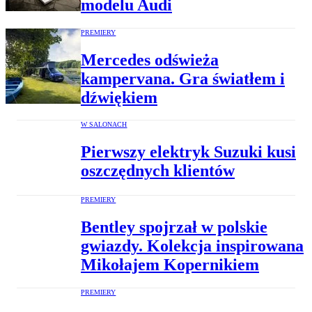
modelu Audi
PREMIERY
Mercedes odświeża
kampervana. Gra światłem i
dźwiękiem
W SALONACH
Pierwszy elektryk Suzuki kusi
oszczędnych klientów
PREMIERY
Bentley spojrzał w polskie
gwiazdy. Kolekcja inspirowana
Mikołajem Kopernikiem
PREMIERY