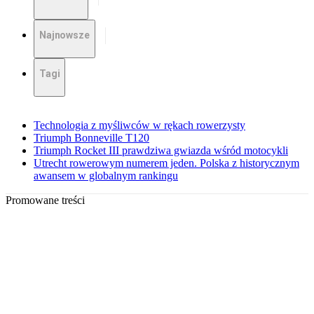
Najnowsze
Tagi
Technologia z myśliwców w rękach rowerzysty
Triumph Bonneville T120
Triumph Rocket III prawdziwa gwiazda wśród motocykli
Utrecht rowerowym numerem jeden. Polska z historycznym
awansem w globalnym rankingu
Promowane treści