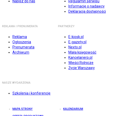
Napisz do nas
Regulamin serwisu
Informacje o nadawcy
Deklaracja dostępności
REKLAMA I PRENUMERATA
PARTNERZY
Reklama
E-kiosk.pl
Ogłoszenia
E-gazety.pl
Prenumerata
Nexto.pl
Archiwum
Mała księgowość
Kancelarierp.pl
Wieści Rolnicze
Życie Warszawy
NASZE WYDARZENIA
Szkolenia i konferencje
MAPA STRONY
KALENDARIUM