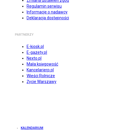
Zmiana ustawień zgód
Regulamin serwisu
Informacje o nadawcy
Deklaracja dostępności
PARTNERZY
E-kiosk.pl
E-gazety.pl
Nexto.pl
Mała księgowość
Kancelarierp.pl
Wieści Rolnicze
Życie Warszawy
KALENDARIUM