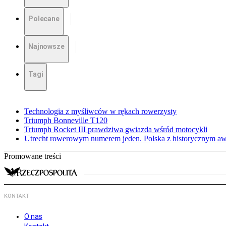
Polecane
Najnowsze
Tagi
Technologia z myśliwców w rękach rowerzysty
Triumph Bonneville T120
Triumph Rocket III prawdziwa gwiazda wśród motocykli
Utrecht rowerowym numerem jeden. Polska z historycznym a
Promowane treści
KONTAKT
O nas