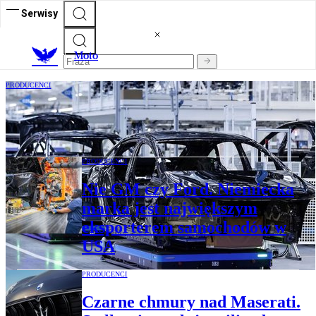
Serwisy
M
oto
PRODUCENCI
Nadprodukcja niszczy przemysł
samochodowy. W Japonii jest najgorzej
PRODUCENCI
Nie GM czy Ford. Niemiecka
marka jest największym
eksporterem samochodów w
USA
PRODUCENCI
Czarne chmury nad Maserati.