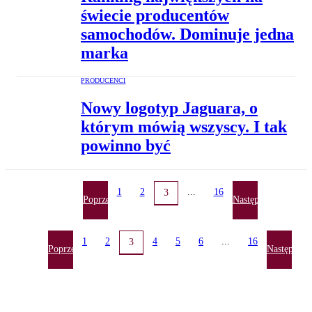
świecie producentów
samochodów. Dominuje jedna
marka
PRODUCENCI
Nowy logotyp Jaguara, o
którym mówią wszyscy. I tak
powinno być
1
2
...
16
3
Poprzednia
Następna
1
2
4
5
6
...
16
3
Poprzednia
Następna