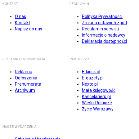
KONTAKT
REGULAMIN
O nas
Polityka Prywatności
Kontakt
Zmiana ustawień zgód
Napisz do nas
Regulamin serwisu
Informacje o nadawcy
Deklaracja dostępności
REKLAMA I PRENUMERATA
PARTNERZY
Reklama
E-kiosk.pl
Ogłoszenia
E-gazety.pl
Prenumerata
Nexto.pl
Archiwum
Mała księgowość
Kancelarierp.pl
Wieści Rolnicze
Życie Warszawy
NASZE WYDARZENIA