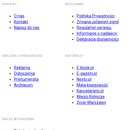
KONTAKT
REGULAMIN
O nas
Polityka Prywatności
Kontakt
Zmiana ustawień zgód
Napisz do nas
Regulamin serwisu
Informacje o nadawcy
Deklaracja dostępności
REKLAMA I PRENUMERATA
PARTNERZY
Reklama
E-kiosk.pl
Ogłoszenia
E-gazety.pl
Prenumerata
Nexto.pl
Archiwum
Mała księgowość
Kancelarierp.pl
Wieści Rolnicze
Życie Warszawy
NASZE WYDARZENIA