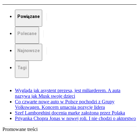
Powiązane
Polecane
Najnowsze
Tagi
Wygląda jak asystent prezesa, jest miliarderem. A auta
nazywa jak Musk swoje dzieci
Co czwarte nowe auto w Polsce pochodzi z Grupy
Volkswagen. Koncern umacnia pozycję lidera
Szef Lamborghini docenia markę założoną przez Polaka
Priyanka Chopra Jonas w nowej roli. I nie chodzi o aktorstwo
Promowane treści