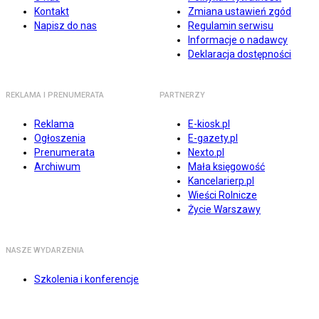
Kontakt
Zmiana ustawień zgód
Napisz do nas
Regulamin serwisu
Informacje o nadawcy
Deklaracja dostępności
REKLAMA I PRENUMERATA
PARTNERZY
Reklama
E-kiosk.pl
Ogłoszenia
E-gazety.pl
Prenumerata
Nexto.pl
Archiwum
Mała księgowość
Kancelarierp.pl
Wieści Rolnicze
Życie Warszawy
NASZE WYDARZENIA
Szkolenia i konferencje