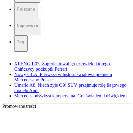
Polecane
Najnowsze
Tagi
XPENG L03. Zaprojektował go człowiek, którego
Chińczycy podkupili Ferrari
Nowy GLA. Pierwsza w historii światowa premiera
Mercedesa w Polsce
Umarło A8. Niech żyje Q9! SUV przejmuje rolę flagowego
modelu Audi
Mercedes odświeża kampervana. Gra światłem i dźwiękiem
Promowane treści