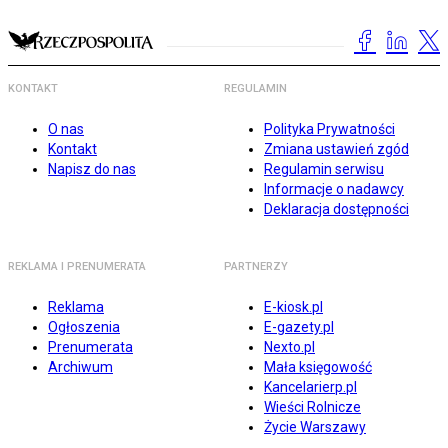
KONTAKT
REGULAMIN
O nas
Polityka Prywatności
Kontakt
Zmiana ustawień zgód
Napisz do nas
Regulamin serwisu
Informacje o nadawcy
Deklaracja dostępności
REKLAMA I PRENUMERATA
PARTNERZY
Reklama
E-kiosk.pl
Ogłoszenia
E-gazety.pl
Prenumerata
Nexto.pl
Archiwum
Mała księgowość
Kancelarierp.pl
Wieści Rolnicze
Życie Warszawy