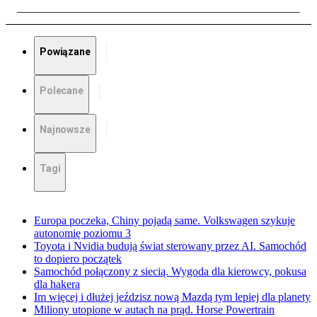
Powiązane
Polecane
Najnowsze
Tagi
Europa poczeka, Chiny pojadą same. Volkswagen szykuje
autonomię poziomu 3
Toyota i Nvidia budują świat sterowany przez AI. Samochód
to dopiero początek
Samochód połączony z siecią. Wygoda dla kierowcy, pokusa
dla hakera
Im więcej i dłużej jeździsz nową Mazdą tym lepiej dla planety
Miliony utopione w autach na prąd. Horse Powertrain