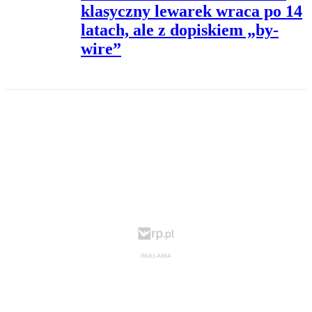
klasyczny lewarek wraca po 14
latach, ale z dopiskiem „by-
wire”