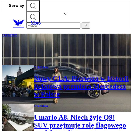
Serwisy
M
oto
PREMIERY
XPENG L03. Zaprojektował go człowiek,
którego Chińczycy podkupili Ferrari
PREMIERY
Nowy GLA. Pierwsza w historii
światowa premiera Mercedesa
w Polsce
PREMIERY
Umarło A8. Niech żyje Q9!
SUV przejmuje rolę flagowego