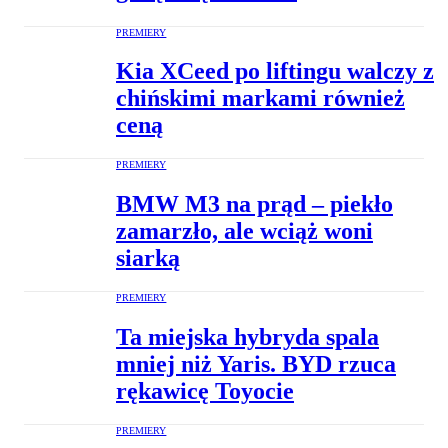
PREMIERY
Kia XCeed po liftingu walczy z
chińskimi markami również
ceną
PREMIERY
BMW M3 na prąd – piekło
zamarzło, ale wciąż woni
siarką
PREMIERY
Ta miejska hybryda spala
mniej niż Yaris. BYD rzuca
rękawicę Toyocie
PREMIERY