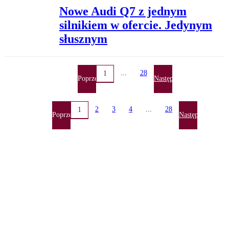
Nowe Audi Q7 z jednym
silnikiem w ofercie. Jedynym
słusznym
...
28
1
Poprzednia
Następna
2
3
4
...
28
1
Poprzednia
Następna