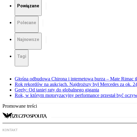
Powiązane
Polecane
Najnowsze
Tagi
Głośna odbudowa Chirona i internetowa burza – Mate Rimac 
Rok rekordów na aukcjach. Najdroższy był Mercedes za ok. 24
Geely: Od taniej raty do globalnego giganta
Rok, w którym motoryzacyjny performance przestał być oczyw
Promowane treści
KONTAKT