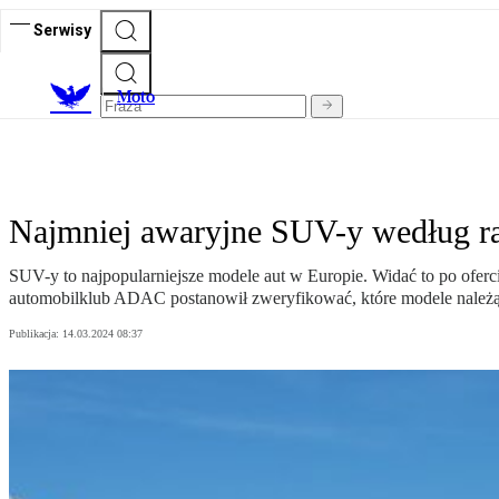
Serwisy
M
oto
Najmniej awaryjne SUV-y według ra
SUV-y to najpopularniejsze modele aut w Europie. Widać to po oferc
automobilklub ADAC postanowił zweryfikować, które modele należą d
Publikacja:
14.03.2024 08:37