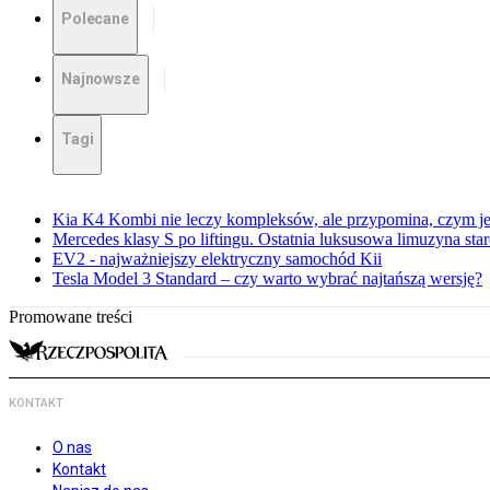
Polecane
Najnowsze
Tagi
Kia K4 Kombi nie leczy kompleksów, ale przypomina, czym je
Mercedes klasy S po liftingu. Ostatnia luksusowa limuzyna sta
EV2 - najważniejszy elektryczny samochód Kii
Tesla Model 3 Standard – czy warto wybrać najtańszą wersję?
Promowane treści
KONTAKT
O nas
Kontakt