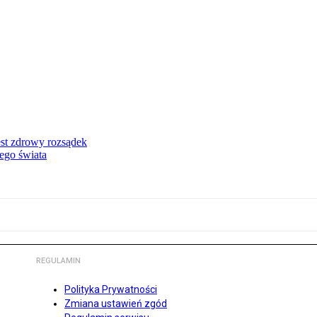
st zdrowy rozsądek
rego świata
REGULAMIN
Polityka Prywatności
Zmiana ustawień zgód