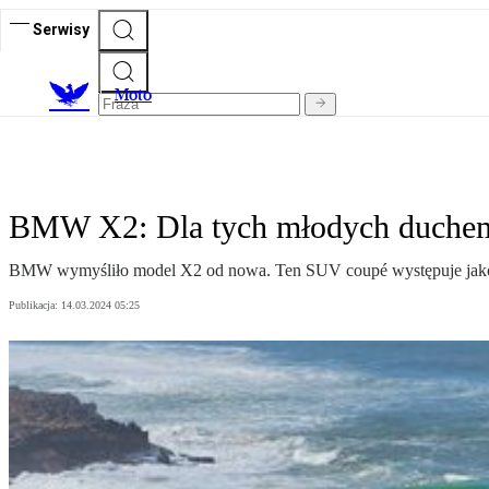
Serwisy
M
oto
BMW X2: Dla tych młodych duche
BMW wymyśliło model X2 od nowa. Ten SUV coupé występuje jako elek
Publikacja:
14.03.2024 05:25