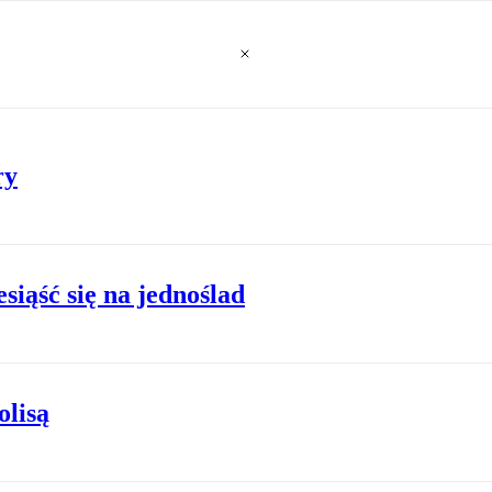
ry
siąść się na jednoślad
olisą