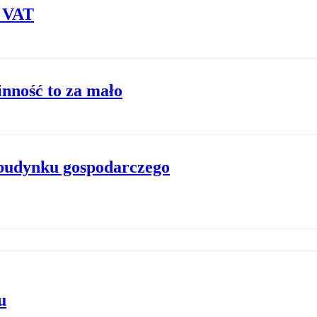
z VAT
inność to za mało
 budynku gospodarczego
u