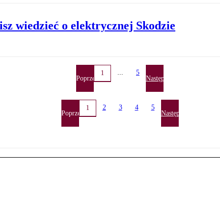
isz wiedzieć o elektrycznej Skodzie
...
5
1
Poprzednia
Następna
2
3
4
5
1
Poprzednia
Następna