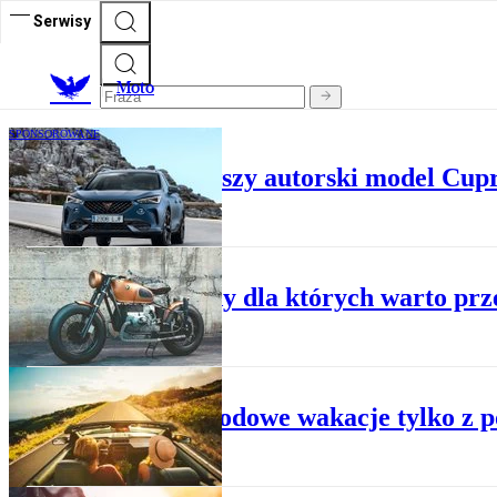
Serwisy
M
oto
SPONSOROWANE
Formentor - pierwszy autorski model Cup
SPONSOROWANE
3 powody dla których warto prze
SPONSOROWANE
Samochodowe wakacje tylko z p
SPONSOROWANE