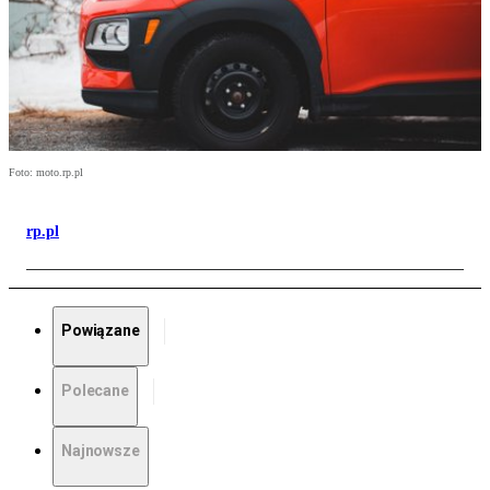
Foto: moto.rp.pl
rp.pl
Powiązane
Polecane
Najnowsze