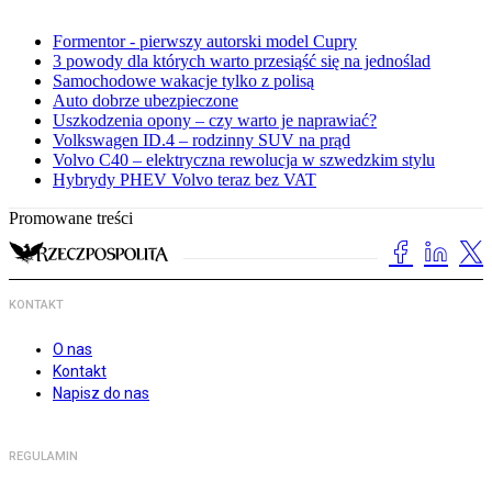
Formentor - pierwszy autorski model Cupry
3 powody dla których warto przesiąść się na jednoślad
Samochodowe wakacje tylko z polisą
Auto dobrze ubezpieczone
Uszkodzenia opony – czy warto je naprawiać?
Volkswagen ID.4 – rodzinny SUV na prąd
Volvo C40 – elektryczna rewolucja w szwedzkim stylu
Hybrydy PHEV Volvo teraz bez VAT
Promowane treści
KONTAKT
O nas
Kontakt
Napisz do nas
REGULAMIN