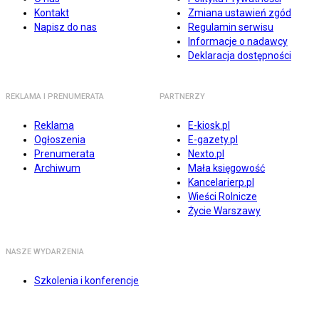
Kontakt
Zmiana ustawień zgód
Napisz do nas
Regulamin serwisu
Informacje o nadawcy
Deklaracja dostępności
REKLAMA I PRENUMERATA
PARTNERZY
Reklama
E-kiosk.pl
Ogłoszenia
E-gazety.pl
Prenumerata
Nexto.pl
Archiwum
Mała księgowość
Kancelarierp.pl
Wieści Rolnicze
Życie Warszawy
NASZE WYDARZENIA
Szkolenia i konferencje