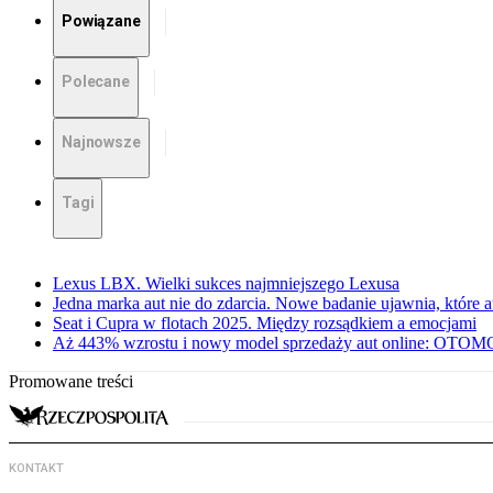
Powiązane
Polecane
Najnowsze
Tagi
Lexus LBX. Wielki sukces najmniejszego Lexusa
Jedna marka aut nie do zdarcia. Nowe badanie ujawnia, które a
Seat i Cupra w flotach 2025. Między rozsądkiem a emocjami
Aż 443% wzrostu i nowy model sprzedaży aut online: OTOMO
Promowane treści
KONTAKT