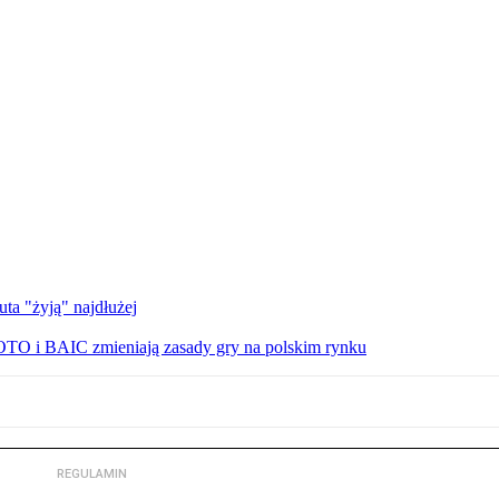
uta "żyją" najdłużej
TO i BAIC zmieniają zasady gry na polskim rynku
REGULAMIN