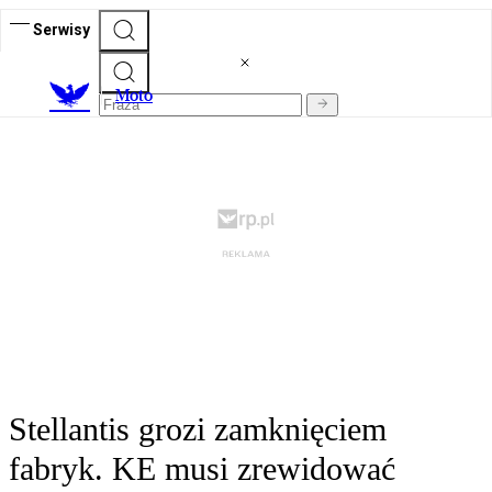
Serwisy
M
oto
Stellantis grozi zamknięciem
fabryk. KE musi zrewidować