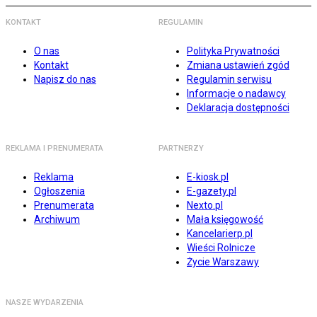
KONTAKT
REGULAMIN
O nas
Polityka Prywatności
Kontakt
Zmiana ustawień zgód
Napisz do nas
Regulamin serwisu
Informacje o nadawcy
Deklaracja dostępności
REKLAMA I PRENUMERATA
PARTNERZY
Reklama
E-kiosk.pl
Ogłoszenia
E-gazety.pl
Prenumerata
Nexto.pl
Archiwum
Mała księgowość
Kancelarierp.pl
Wieści Rolnicze
Życie Warszawy
NASZE WYDARZENIA