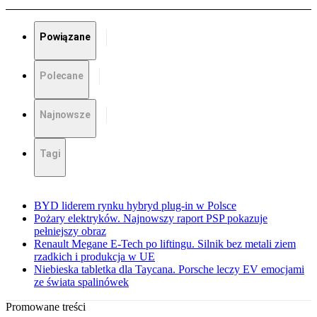
Powiązane
Polecane
Najnowsze
Tagi
BYD liderem rynku hybryd plug-in w Polsce
Pożary elektryków. Najnowszy raport PSP pokazuje
pełniejszy obraz
Renault Megane E-Tech po liftingu. Silnik bez metali ziem
rzadkich i produkcja w UE
Niebieska tabletka dla Taycana. Porsche leczy EV emocjami
ze świata spalinówek
Promowane treści