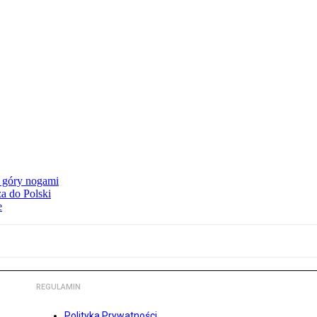
o góry nogami
a do Polski
e
REGULAMIN
Polityka Prywatności