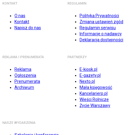
KONTAKT
REGULAMIN
O nas
Polityka Prywatności
Kontakt
Zmiana ustawień zgód
Napisz do nas
Regulamin serwisu
Informacje o nadawcy
Deklaracja dostępności
REKLAMA I PRENUMERATA
PARTNERZY
Reklama
E-kiosk.pl
Ogłoszenia
E-gazety.pl
Prenumerata
Nexto.pl
Archiwum
Mała księgowość
Kancelarierp.pl
Wieści Rolnicze
Życie Warszawy
NASZE WYDARZENIA