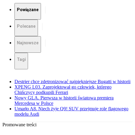
Powiązane
Polecane
Najnowsze
Tagi
Destrier chce zdetronizować najpiękniejsze Bugatti w historii
XPENG L03. Zaprojektował go człowiek, którego
Chińczycy podkupili Ferrari
Nowy GLA. Pierwsza w historii światowa premiera
Mercedesa w Polsce
Umarło A8. Niech żyje Q9! SUV przejmuje rolę flagowego
modelu Audi
Promowane treści