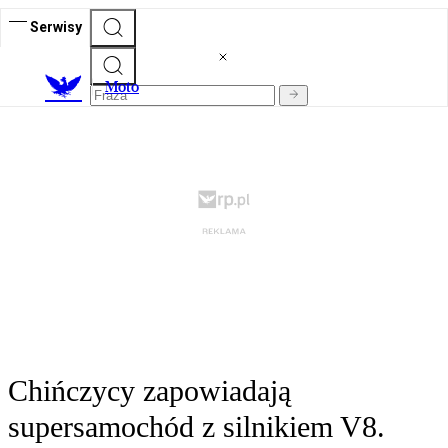
Serwisy
M
oto
Chińczycy zapowiadają
supersamochód z silnikiem V8.