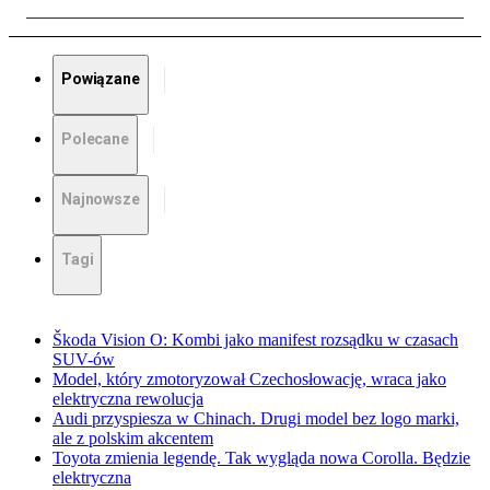
Powiązane
Polecane
Najnowsze
Tagi
Škoda Vision O: Kombi jako manifest rozsądku w czasach
SUV-ów
Model, który zmotoryzował Czechosłowację, wraca jako
elektryczna rewolucja
Audi przyspiesza w Chinach. Drugi model bez logo marki,
ale z polskim akcentem
Toyota zmienia legendę. Tak wygląda nowa Corolla. Będzie
elektryczna