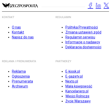
KONTAKT
REGULAMIN
O nas
Polityka Prywatności
Kontakt
Zmiana ustawień zgód
Napisz do nas
Regulamin serwisu
Informacje o nadawcy
Deklaracja dostępności
REKLAMA I PRENUMERATA
PARTNERZY
Reklama
E-kiosk.pl
Ogłoszenia
E-gazety.pl
Prenumerata
Nexto.pl
Archiwum
Mała księgowość
Kancelarierp.pl
Wieści Rolnicze
Życie Warszawy