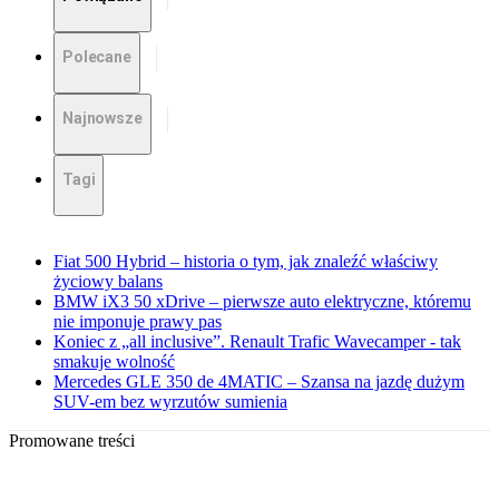
Polecane
Najnowsze
Tagi
Fiat 500 Hybrid – historia o tym, jak znaleźć właściwy
życiowy balans
BMW iX3 50 xDrive – pierwsze auto elektryczne, któremu
nie imponuje prawy pas
Koniec z „all inclusive”. Renault Trafic Wavecamper - tak
smakuje wolność
Mercedes GLE 350 de 4MATIC – Szansa na jazdę dużym
SUV-em bez wyrzutów sumienia
Promowane treści