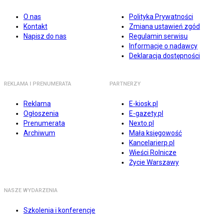
O nas
Polityka Prywatności
Kontakt
Zmiana ustawień zgód
Napisz do nas
Regulamin serwisu
Informacje o nadawcy
Deklaracja dostępności
REKLAMA I PRENUMERATA
PARTNERZY
Reklama
E-kiosk.pl
Ogłoszenia
E-gazety.pl
Prenumerata
Nexto.pl
Archiwum
Mała księgowość
Kancelarierp.pl
Wieści Rolnicze
Życie Warszawy
NASZE WYDARZENIA
Szkolenia i konferencje