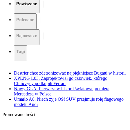
Powiązane
Polecane
Najnowsze
Tagi
Destrier chce zdetronizować najpiękniejsze Bugatti w historii
XPENG L03. Zaprojektował go człowiek, którego
Chińczycy podkupili Ferrari
Nowy GLA. Pierwsza w historii światowa premiera
Mercedesa w Polsce
Umarło A8. Niech żyje Q9! SUV przejmuje rolę flagowego
modelu Audi
Promowane treści