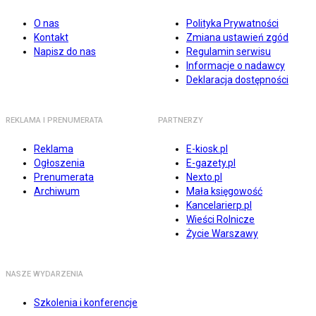
O nas
Polityka Prywatności
Kontakt
Zmiana ustawień zgód
Napisz do nas
Regulamin serwisu
Informacje o nadawcy
Deklaracja dostępności
REKLAMA I PRENUMERATA
PARTNERZY
Reklama
E-kiosk.pl
Ogłoszenia
E-gazety.pl
Prenumerata
Nexto.pl
Archiwum
Mała księgowość
Kancelarierp.pl
Wieści Rolnicze
Życie Warszawy
NASZE WYDARZENIA
Szkolenia i konferencje