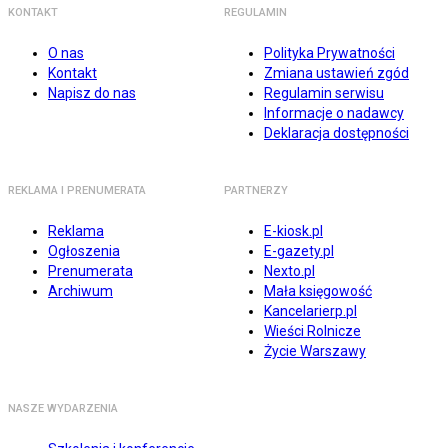
KONTAKT
REGULAMIN
O nas
Polityka Prywatności
Kontakt
Zmiana ustawień zgód
Napisz do nas
Regulamin serwisu
Informacje o nadawcy
Deklaracja dostępności
REKLAMA I PRENUMERATA
PARTNERZY
Reklama
E-kiosk.pl
Ogłoszenia
E-gazety.pl
Prenumerata
Nexto.pl
Archiwum
Mała księgowość
Kancelarierp.pl
Wieści Rolnicze
Życie Warszawy
NASZE WYDARZENIA