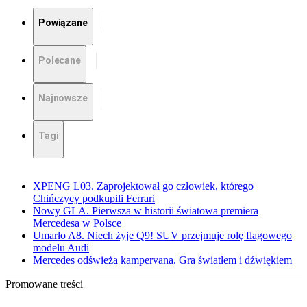
Powiązane
Polecane
Najnowsze
Tagi
XPENG L03. Zaprojektował go człowiek, którego
Chińczycy podkupili Ferrari
Nowy GLA. Pierwsza w historii światowa premiera
Mercedesa w Polsce
Umarło A8. Niech żyje Q9! SUV przejmuje rolę flagowego
modelu Audi
Mercedes odświeża kampervana. Gra światłem i dźwiękiem
Promowane treści