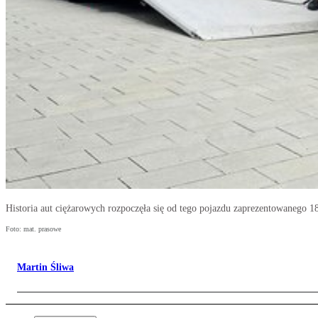
Historia aut ciężarowych rozpoczęła się od tego pojazdu zaprezentowanego 1
Foto: mat. prasowe
Martin Śliwa