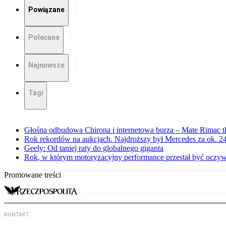
Powiązane
Polecane
Najnowsze
Tagi
Głośna odbudowa Chirona i internetowa burza – Mate Rimac 
Rok rekordów na aukcjach. Najdroższy był Mercedes za ok. 24
Geely: Od taniej raty do globalnego giganta
Rok, w którym motoryzacyjny performance przestał być oczyw
Promowane treści
KONTAKT