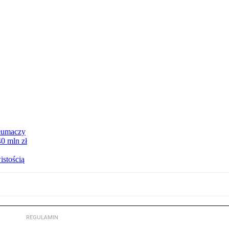
tłumaczy
0 mln zł
istością
REGULAMIN