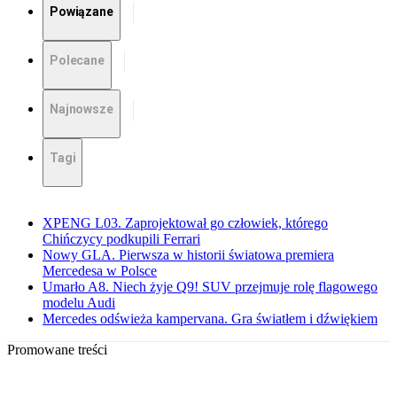
Powiązane
Polecane
Najnowsze
Tagi
XPENG L03. Zaprojektował go człowiek, którego
Chińczycy podkupili Ferrari
Nowy GLA. Pierwsza w historii światowa premiera
Mercedesa w Polsce
Umarło A8. Niech żyje Q9! SUV przejmuje rolę flagowego
modelu Audi
Mercedes odświeża kampervana. Gra światłem i dźwiękiem
Promowane treści