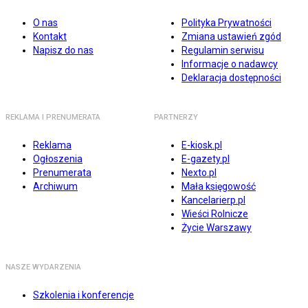
O nas
Polityka Prywatności
Kontakt
Zmiana ustawień zgód
Napisz do nas
Regulamin serwisu
Informacje o nadawcy
Deklaracja dostępności
REKLAMA I PRENUMERATA
PARTNERZY
Reklama
E-kiosk.pl
Ogłoszenia
E-gazety.pl
Prenumerata
Nexto.pl
Archiwum
Mała księgowość
Kancelarierp.pl
Wieści Rolnicze
Życie Warszawy
NASZE WYDARZENIA
Szkolenia i konferencje