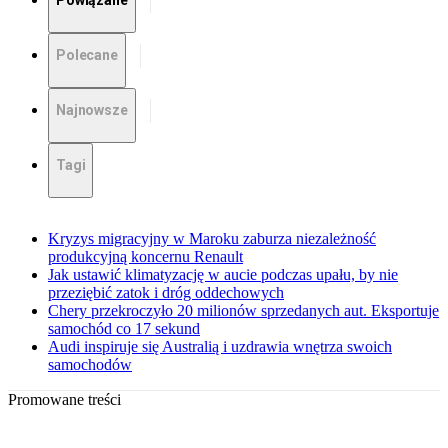
Powiązane
Polecane
Najnowsze
Tagi
Kryzys migracyjny w Maroku zaburza niezależność
produkcyjną koncernu Renault
Jak ustawić klimatyzację w aucie podczas upału, by nie
przeziębić zatok i dróg oddechowych
Chery przekroczyło 20 milionów sprzedanych aut. Eksportuje
samochód co 17 sekund
Audi inspiruje się Australią i uzdrawia wnętrza swoich
samochodów
Promowane treści