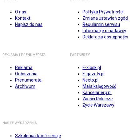
O nas
Polityka Prywatności
Kontakt
Zmiana ustawień zgód
Napisz do nas
Regulamin serwisu
Informacje o nadawcy
Deklaracja dostępności
REKLAMA I PRENUMERATA
PARTNERZY
Reklama
E-kiosk.pl
Ogłoszenia
E-gazety.pl
Prenumerata
Nexto.pl
Archiwum
Mała księgowość
Kancelarierp.pl
Wieści Rolnicze
Życie Warszawy
NASZE WYDARZENIA
Szkolenia i konferencje