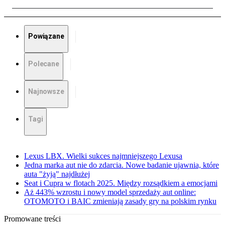
Powiązane
Polecane
Najnowsze
Tagi
Lexus LBX. Wielki sukces najmniejszego Lexusa
Jedna marka aut nie do zdarcia. Nowe badanie ujawnia, które
auta "żyją" najdłużej
Seat i Cupra w flotach 2025. Między rozsądkiem a emocjami
Aż 443% wzrostu i nowy model sprzedaży aut online:
OTOMOTO i BAIC zmieniają zasady gry na polskim rynku
Promowane treści