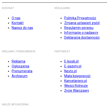
KONTAKT
REGULAMIN
O nas
Polityka Prywatności
Kontakt
Zmiana ustawień zgód
Napisz do nas
Regulamin serwisu
Informacje o nadawcy
Deklaracja dostępności
REKLAMA I PRENUMERATA
PARTNERZY
Reklama
E-kiosk.pl
Ogłoszenia
E-gazety.pl
Prenumerata
Nexto.pl
Archiwum
Mała księgowość
Kancelarierp.pl
Wieści Rolnicze
Życie Warszawy
NASZE WYDARZENIA