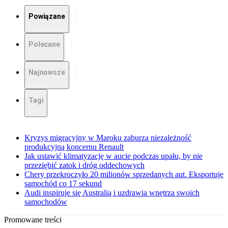
Powiązane
Polecane
Najnowsze
Tagi
Kryzys migracyjny w Maroku zaburza niezależność
produkcyjną koncernu Renault
Jak ustawić klimatyzację w aucie podczas upału, by nie
przeziębić zatok i dróg oddechowych
Chery przekroczyło 20 milionów sprzedanych aut. Eksportuje
samochód co 17 sekund
Audi inspiruje się Australią i uzdrawia wnętrza swoich
samochodów
Promowane treści