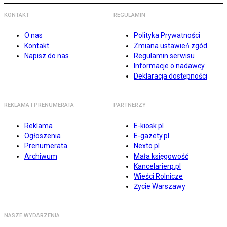
KONTAKT
REGULAMIN
O nas
Polityka Prywatności
Kontakt
Zmiana ustawień zgód
Napisz do nas
Regulamin serwisu
Informacje o nadawcy
Deklaracja dostępności
REKLAMA I PRENUMERATA
PARTNERZY
Reklama
E-kiosk.pl
Ogłoszenia
E-gazety.pl
Prenumerata
Nexto.pl
Archiwum
Mała księgowość
Kancelarierp.pl
Wieści Rolnicze
Życie Warszawy
NASZE WYDARZENIA