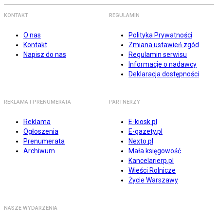
KONTAKT
REGULAMIN
O nas
Polityka Prywatności
Kontakt
Zmiana ustawień zgód
Napisz do nas
Regulamin serwisu
Informacje o nadawcy
Deklaracja dostępności
REKLAMA I PRENUMERATA
PARTNERZY
Reklama
E-kiosk.pl
Ogłoszenia
E-gazety.pl
Prenumerata
Nexto.pl
Archiwum
Mała księgowość
Kancelarierp.pl
Wieści Rolnicze
Życie Warszawy
NASZE WYDARZENIA