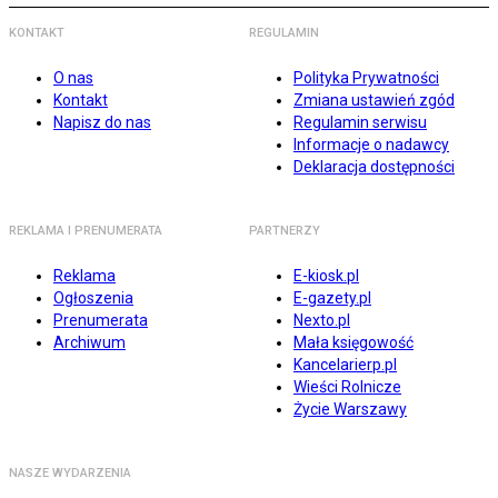
KONTAKT
REGULAMIN
O nas
Polityka Prywatności
Kontakt
Zmiana ustawień zgód
Napisz do nas
Regulamin serwisu
Informacje o nadawcy
Deklaracja dostępności
REKLAMA I PRENUMERATA
PARTNERZY
Reklama
E-kiosk.pl
Ogłoszenia
E-gazety.pl
Prenumerata
Nexto.pl
Archiwum
Mała księgowość
Kancelarierp.pl
Wieści Rolnicze
Życie Warszawy
NASZE WYDARZENIA