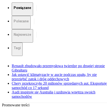
Powiązane
Polecane
Najnowsze
Tagi
Renault zbudowało przemysłową twierdzę po drugiej stronie
Gibraltaru
Jak ustawić klimatyzację w aucie podczas upału, by nie
przeziębić zatok i dróg oddechowych
Chery przekroczyło 20 milionów sprzedanych aut. Eksportuje
samochód co 17 sekund
Audi inspiruje się Australią i uzdrawia wnętrza swoich
samochodów
Promowane treści