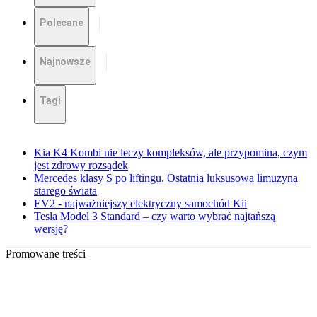
Polecane
Najnowsze
Tagi
Kia K4 Kombi nie leczy kompleksów, ale przypomina, czym
jest zdrowy rozsądek
Mercedes klasy S po liftingu. Ostatnia luksusowa limuzyna
starego świata
EV2 - najważniejszy elektryczny samochód Kii
Tesla Model 3 Standard – czy warto wybrać najtańszą
wersję?
Promowane treści