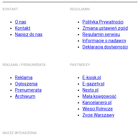
KONTAKT
REGULAMIN
O nas
Polityka Prywatności
Kontakt
Zmiana ustawień zgód
Napisz do nas
Regulamin serwisu
Informacje o nadawcy
Deklaracja dostępności
REKLAMA I PRENUMERATA
PARTNERZY
Reklama
E-kiosk.pl
Ogłoszenia
E-gazety.pl
Prenumerata
Nexto.pl
Archiwum
Mała księgowość
Kancelarierp.pl
Wieści Rolnicze
Życie Warszawy
NASZE WYDARZENIA