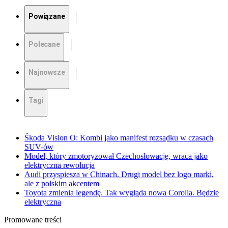
Powiązane
Polecane
Najnowsze
Tagi
Škoda Vision O: Kombi jako manifest rozsądku w czasach
SUV-ów
Model, który zmotoryzował Czechosłowację, wraca jako
elektryczna rewolucja
Audi przyspiesza w Chinach. Drugi model bez logo marki,
ale z polskim akcentem
Toyota zmienia legendę. Tak wygląda nowa Corolla. Będzie
elektryczna
Promowane treści