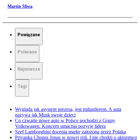
Martin Śliwa
Powiązane
Polecane
Najnowsze
Tagi
Wygląda jak asystent prezesa, jest miliarderem. A auta
nazywa jak Musk swoje dzieci
Co czwarte nowe auto w Polsce pochodzi z Grupy
Volkswagen. Koncern umacnia pozycję lidera
Szef Lamborghini docenia markę założoną przez Polaka
Priyanka Chopra Jonas w nowej roli. I nie chodzi o aktorstwo