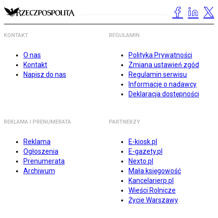
KONTAKT
REGULAMIN
O nas
Polityka Prywatności
Kontakt
Zmiana ustawień zgód
Napisz do nas
Regulamin serwisu
Informacje o nadawcy
Deklaracja dostępności
REKLAMA I PRENUMERATA
PARTNERZY
Reklama
E-kiosk.pl
Ogłoszenia
E-gazety.pl
Prenumerata
Nexto.pl
Archiwum
Mała księgowość
Kancelarierp.pl
Wieści Rolnicze
Życie Warszawy